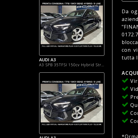
Da og
azien
"FINA
0172.7
blocca
con vi
tutta 
AUDI A3
A3 SPB 35TFSI 150cv Hybrid Stronic S line "18 Sline
ACQUI
Vir
Vid
Pre
Quo
Con
Con
*Ormai
AUDI A3