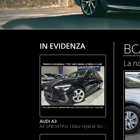
BC
IN EVIDENZA
La no
AUDI A3
A3 SPB 35TFSI 150cv Hybrid Stronic "18 Sline S line