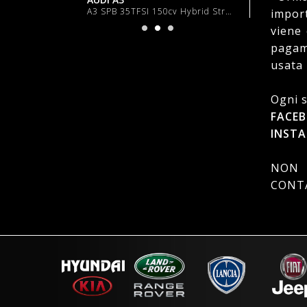
A3 SPB 35TFSI 150cv Hybrid Stronic "18 Sline S line
import
viene
pagam
usata 
Ogni 
FACE
INST
NON 
CONTA