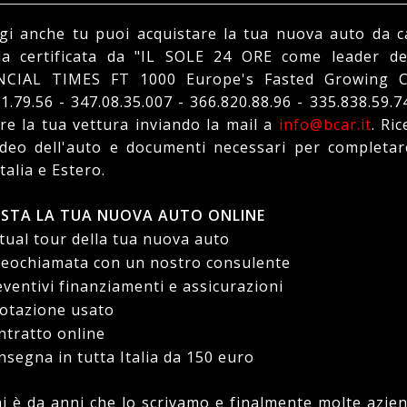
gi anche tu puoi acquistare la tua nuova auto da 
da certificata da "IL SOLE 24 ORE come leader de
NCIAL TIMES FT 1000 Europe's Fasted Growing C
1.79.56 - 347.08.35.007 - 366.820.88.96 - 335.838.59.7
re la tua vettura inviando la mail a
info@bcar.it
. Ri
deo dell'auto e documenti necessari per completare 
Italia e Estero.
STA LA TUA NUOVA AUTO ONLINE
tual tour della tua nuova auto
eochiamata con un nostro consulente
ventivi finanziamenti e assicurazioni
tazione usato
tratto online
segna in tutta Italia da 150 euro
 è da anni che lo scrivamo e finalmente molte azien