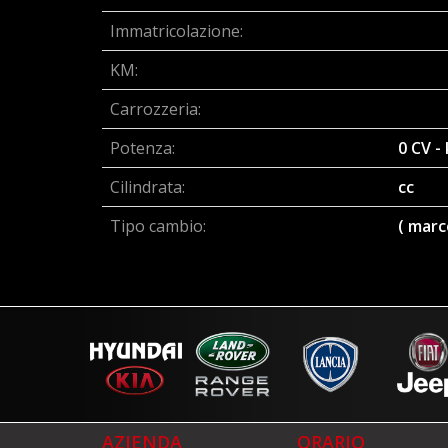
Immatricolazione:
KM:
Carrozzeria:
Potenza:
0 CV -
Cilindrata:
cc
Tipo cambio:
( marc
AZIENDA
ORARIO